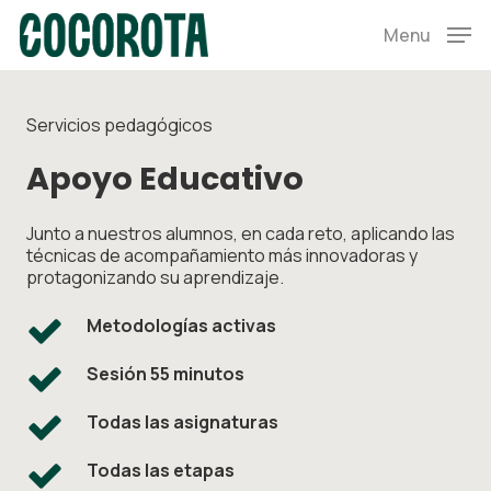
Skip
Menu
to
Menu
main
content
Servicios pedagógicos
Apoyo Educativo
Junto a nuestros alumnos, en cada reto, aplicando las
técnicas de acompañamiento más innovadoras y
protagonizando su aprendizaje.
Metodologías activas
Sesión 55 minutos
Todas las asignaturas
Todas las etapas